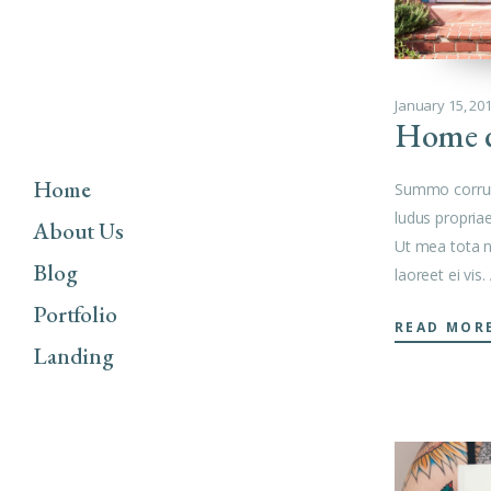
January 15, 20
Home d
Home
Summo corrum
ludus propria
About Us
Ut mea tota 
Blog
laoreet ei vis.
Portfolio
READ MOR
Landing