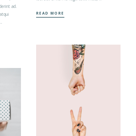
erint ad.
READ MORE
atqui