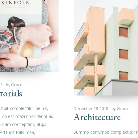
19
by
Grace
orials
pit complectitur ne his,
December 28, 2018
by
Grace
Architecture
e no est mazim inciderint ad.
nullam conceptam, atqui
Summo corrumpit complectitur n
 Ad fugit tollit mea,