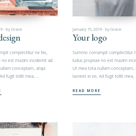
19
by
Grace
January 15, 2019
by
Grace
esign
Your logo
pit complectitur ne his,
Summo corrumpit complectitur n
e no est mazim inciderint ad.
ludus propriae no est mazim incid
nullam conceptam, atqui
Ut mea tota nullam conceptam, 
 Ad fugit tollit mea,
laoreet ei vis. Ad fugit tollit mea,
E
READ MORE