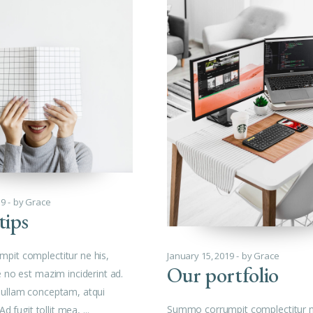
19
by
Grace
tips
pit complectitur ne his,
January 15, 2019
by
Grace
Our portfolio
e no est mazim inciderint ad.
nullam conceptam, atqui
Summo corrumpit complectitur n
 Ad fugit tollit mea,