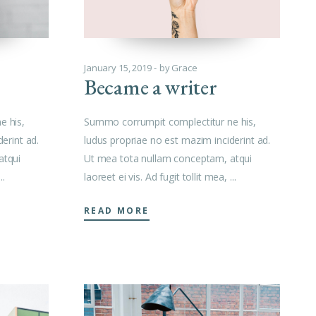
January 15, 2019
by
Grace
Became a writer
Summo corrumpit complectitur ne his,
e his,
ludus propriae no est mazim inciderint ad.
erint ad.
Ut mea tota nullam conceptam, atqui
atqui
laoreet ei vis. Ad fugit tollit mea,
READ MORE