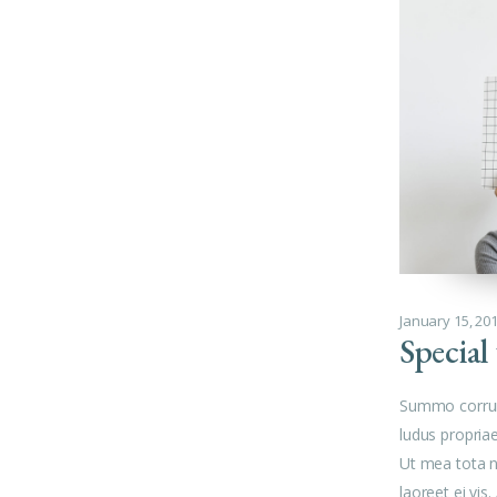
January 15, 20
Special 
Summo corrum
ludus propria
Ut mea tota 
laoreet ei vis.