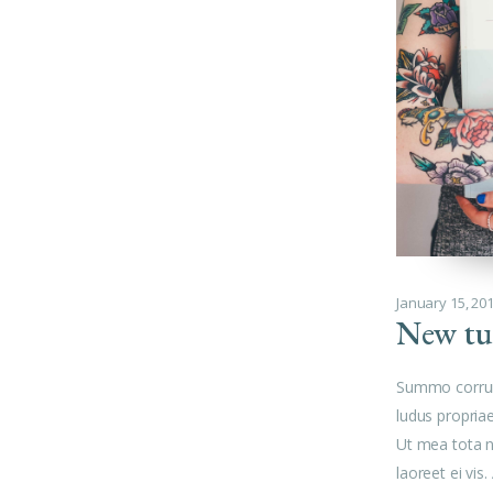
January 15, 20
New tut
Summo corrum
ludus propria
Ut mea tota 
laoreet ei vis.