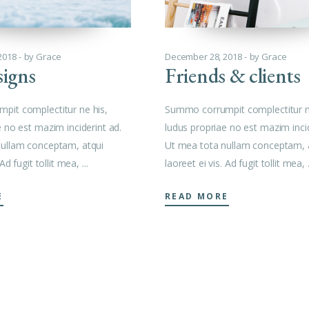
2018
by
Grace
December 28, 2018
by
Grace
signs
Friends & clients
pit complectitur ne his,
Summo corrumpit complectitur n
e no est mazim inciderint ad.
ludus propriae no est mazim incid
nullam conceptam, atqui
Ut mea tota nullam conceptam, 
 Ad fugit tollit mea,
laoreet ei vis. Ad fugit tollit mea,
E
READ MORE