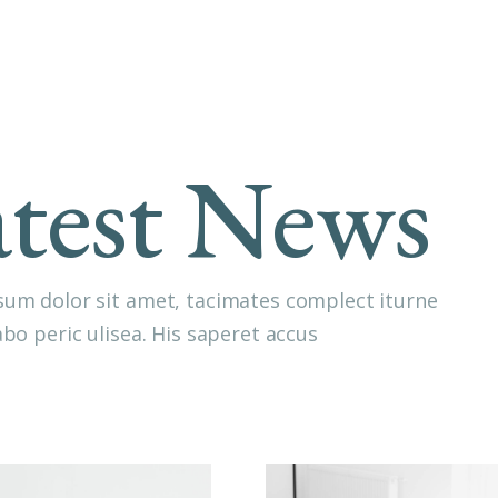
G
E
N
C
test News
Y
Q
O
D
um dolor sit amet, tacimates complect iturne
bo peric ulisea. His saperet accus