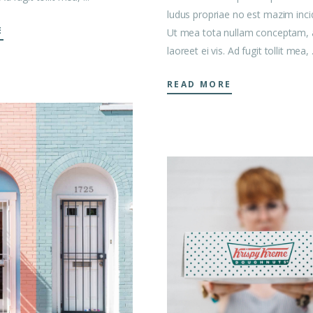
ludus propriae no est mazim incid
E
Ut mea tota nullam conceptam, 
laoreet ei vis. Ad fugit tollit mea,
READ MORE