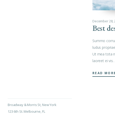
December 28, 
Best de
Summo corrum
ludus propria
Ut mea tota 
laoreet ei vis.
READ MOR
Broadway & Morris St, New York
123 6th St. Melbourne, FL