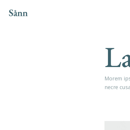
E
V
A
I
T
A
E
R
La
C
E
Morem ips
necre cusa