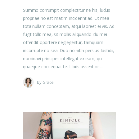
Summo corrumpit complectitur ne his, ludus
propriae no est mazim inciderint ad. Ut mea
tota nullam conceptam, atqui laoreet ei vis. Ad
fugit tollit mea, sit mollis aliquando idu mei
offendit oportere neglegentur, tamquam
incorrupte no sea. Duo no nibh persius fastidii,
nominavi principes intellegat ex eam, qui
quaeque consequat te. Libris assentior
by
Grace