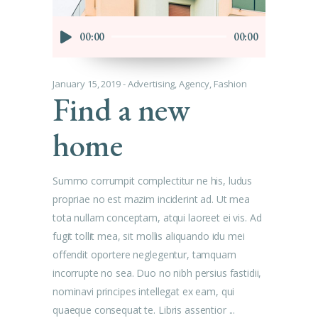
Audio
00:00
00:00
Player
January 15, 2019
Advertising
,
Agency
,
Fashion
Find a new
home
Summo corrumpit complectitur ne his, ludus
propriae no est mazim inciderint ad. Ut mea
tota nullam conceptam, atqui laoreet ei vis. Ad
fugit tollit mea, sit mollis aliquando idu mei
offendit oportere neglegentur, tamquam
incorrupte no sea. Duo no nibh persius fastidii,
nominavi principes intellegat ex eam, qui
quaeque consequat te. Libris assentior