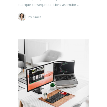
quaeque consequat te. Libris assentior
by
Grace