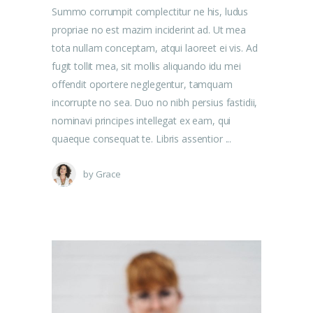
Summo corrumpit complectitur ne his, ludus
propriae no est mazim inciderint ad. Ut mea
tota nullam conceptam, atqui laoreet ei vis. Ad
fugit tollit mea, sit mollis aliquando idu mei
offendit oportere neglegentur, tamquam
incorrupte no sea. Duo no nibh persius fastidii,
nominavi principes intellegat ex eam, qui
quaeque consequat te. Libris assentior
by
Grace