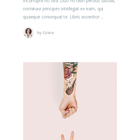
incorrupte no sea. Duo no nibh persius fastidii,
nominavi principes intellegat ex eam, qui
quaeque consequat te. Libris assentior
by
Grace