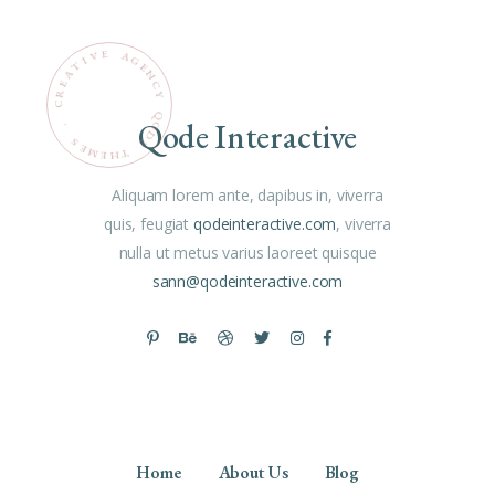
E
V
A
G
I
T
E
N
A
C
E
R
Y
C
Q
Qode Interactive
O
.
D
S
E
E
M
T
H
E
Aliquam lorem ante, dapibus in, viverra
quis, feugiat
qodeinteractive.com
, viverra
nulla ut metus varius laoreet quisque
sann@qodeinteractive.com
Home
About Us
Blog