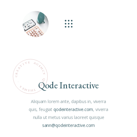
E
V
A
G
I
T
E
N
A
C
E
R
Y
C
Q
Qode Interactive
O
.
D
S
E
E
M
T
H
E
Aliquam lorem ante, dapibus in, viverra
quis, feugiat
qodeinteractive.com
, viverra
nulla ut metus varius laoreet quisque
sann@qodeinteractive.com