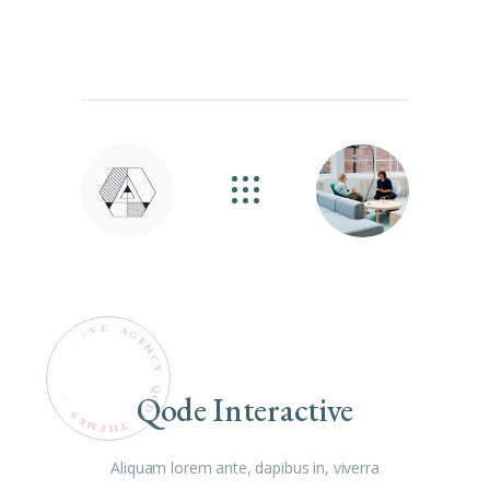
G
E
N
C
Y
Q
Qode Interactive
O
.
D
S
E
E
M
T
H
E
Aliquam lorem ante, dapibus in, viverra