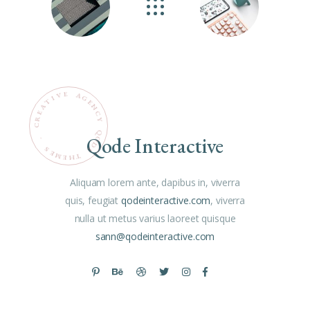
E
V
A
G
I
T
E
N
A
C
E
R
Y
C
Q
Qode Interactive
O
.
D
S
E
E
M
T
H
E
Aliquam lorem ante, dapibus in, viverra
quis, feugiat
qodeinteractive.com
, viverra
nulla ut metus varius laoreet quisque
sann@qodeinteractive.com