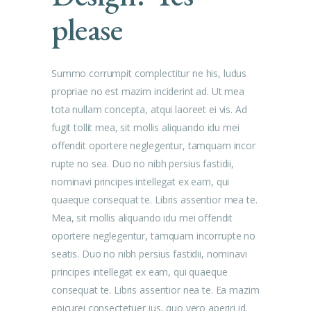
please
Summo corrumpit complectitur ne his, ludus
propriae no est mazim inciderint ad. Ut mea
tota nullam concepta, atqui laoreet ei vis. Ad
fugit tollit mea, sit mollis aliquando idu mei
offendit oportere neglegentur, tamquam incor
rupte no sea. Duo no nibh persius fastidii,
nominavi principes intellegat ex eam, qui
quaeque consequat te. Libris assentior mea te.
Mea, sit mollis aliquando idu mei offendit
oportere neglegentur, tamquam incorrupte no
seatis. Duo no nibh persius fastidii, nominavi
principes intellegat ex eam, qui quaeque
consequat te. Libris assentior nea te. Ea mazim
epicurei consectetuer ius, quo vero aperiri id.