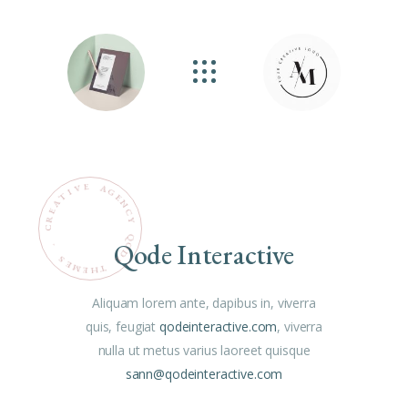
E
V
A
G
I
T
E
N
A
C
E
R
Y
C
Q
Qode Interactive
O
.
D
S
E
E
M
T
H
E
Aliquam lorem ante, dapibus in, viverra
quis, feugiat
qodeinteractive.com
, viverra
nulla ut metus varius laoreet quisque
sann@qodeinteractive.com