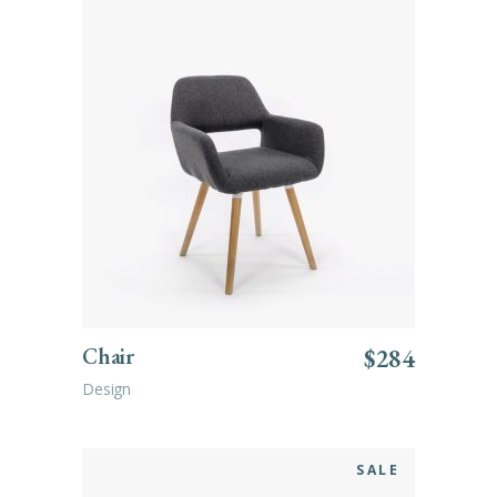
ADD TO CART
Chair
$
284
Design
SALE