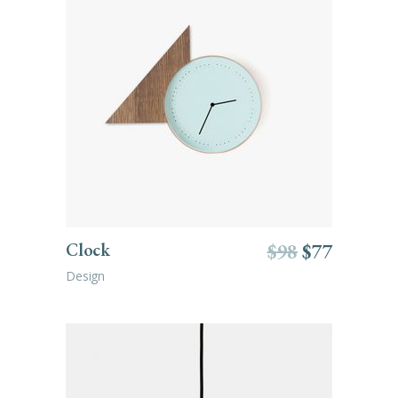
ADD TO CART
Clock
$
98
$
77
Design