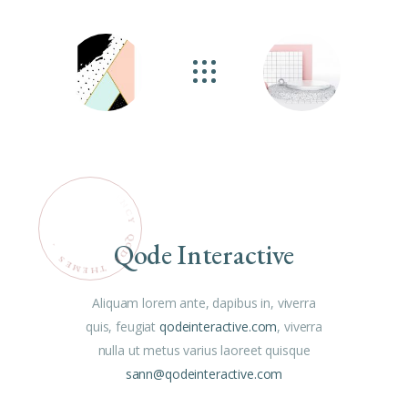
Qode Interactive
O
.
D
S
E
E
M
T
H
E
Aliquam lorem ante, dapibus in, viverra
quis, feugiat
qodeinteractive.com
, viverra
nulla ut metus varius laoreet quisque
sann@qodeinteractive.com