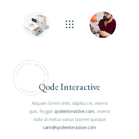
E
V
A
G
I
E
N
C
Y
Q
Qode Interactive
O
.
D
S
E
E
M
T
H
E
Aliquam lorem ante, dapibus in, viverra
quis, feugiat
qodeinteractive.com
, viverra
nulla ut metus varius laoreet quisque
sann@qodeinteractive.com